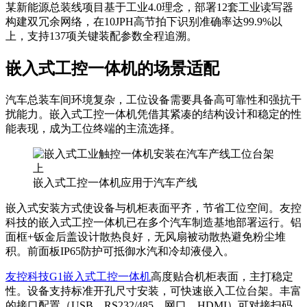
某新能源总装线项目基于工业4.0理念，部署12套工业读写器
构建双冗余网络，在10JPH高节拍下识别准确率达99.9%以
上，支持137项关键装配参数全程追溯。
嵌入式工控一体机的场景适配
汽车总装车间环境复杂，工位设备需要具备高可靠性和强抗干
扰能力。嵌入式工控一体机凭借其紧凑的结构设计和稳定的性
能表现，成为工位终端的主流选择。
嵌入式工控一体机应用于汽车产线
嵌入式安装方式使设备与机柜表面平齐，节省工位空间。友控
科技的嵌入式工控一体机已在多个汽车制造基地部署运行。铝
面框+钣金后盖设计散热良好，无风扇被动散热避免粉尘堆
积。前面板IP65防护可抵御水汽和冷却液侵入。
友控科技G1嵌入式工控一体机
高度贴合机柜表面，主打稳定
性。设备支持标准开孔尺寸安装，可快速嵌入工位台架。丰富
的接口配置（USB、RS232/485、网口、HDMI）可对接扫码