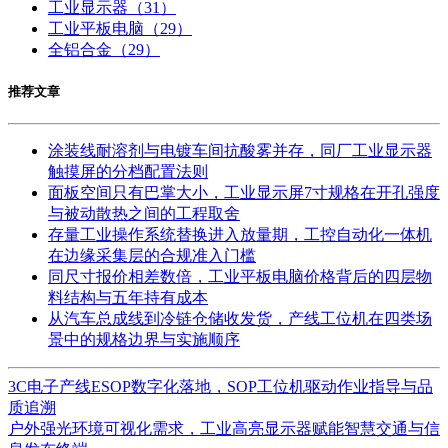
工业显示器
（31）
工业平板电脑
（29）
全铝合金
（29）
推荐文章
涂装线耐溶剂与电镀车间抗酸雾并存，同厂工业显示器
触摸屏的分档配置法则
面板空间只有巴掌大小，工业显示屏7寸规格在开孔强度
与被动散热之间的工程取舍
存量工业操作系统替换进入放量期，工控自动化一体机
在边缘采集层的合规准入门槛
同尺寸报价相差数倍，工业平板电脑价格背后的四层物
料结构与五年持有成本
从汽车总成线到冷链仓储收发货，产线工位机在四类场
景中的规格边界与实施顺序
3C电子产线ESOP数字化落地，SOP工位机驱动作业指导与品
质追溯
户外强光环境可视化需求，工业高亮显示器赋能智慧交通与信