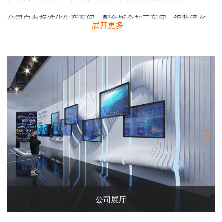
公司自有标准化生产车间，配套钣金加工车间、组装流水
线、恒温高低温老化房、EMC 电磁抗干扰实验室，生产全
链路自主把控。产品覆盖 7 寸至 21.5 寸主流规格，适配嵌
入式、壁挂、支架等多种安装方式；每台设备出厂前均经过
长时间老化、防尘防水抽检、高低温模拟、接口兼容性检
测，可稳定应对车间粉尘、电压波动、电磁干扰等恶劣工
况，同时支持主板配置、接口拓展、外壳开孔、系统预装等
柔性定制，匹配 MES 产线、机床配套、电力控制柜等专属
场景需求。
成品仓库
公司前台
办公区域
企业荣誉
生产车间
公司展厅