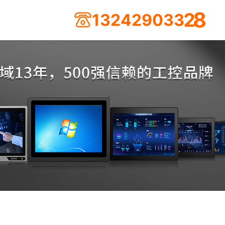
9
0
2
3
4
3
1
3
2
2
8