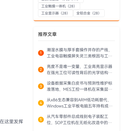
工业触摸一体机
（28）
工业显示器
（28）
全铝合金
（28）
推荐文章
潮湿水膜与厚手套操作并存的产线，
工业电容触摸屏失灵三类根因与工程
对策
亮度不是唯一变量，工业高亮显示器
在强光工位可读性背后的光学结构与
热衰减权衡
设备数据采集白皮书与预测性维护标
准落地，MES工控一体机在采集层的
角色演进
从x86生态兼容到ARM低功耗替代，
Windows工业平板电脑五年持有成本
模型的关键变量
从汽车零部件总成线到电子装配工
统在这里发挥
位，SOP工位机在无纸化改造中的部
署逻辑与选型要点