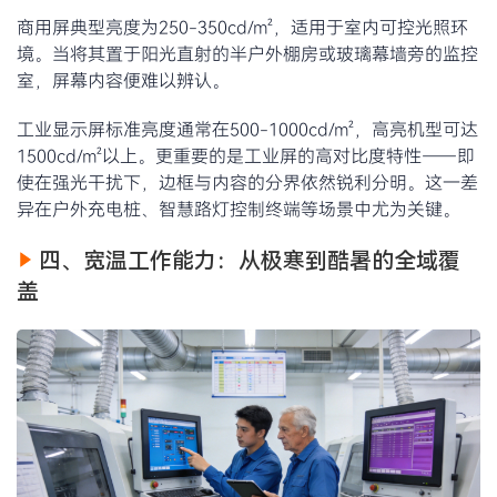
商用屏典型亮度为250-350cd/m²，适用于室内可控光照环
境。当将其置于阳光直射的半户外棚房或玻璃幕墙旁的监控
室，屏幕内容便难以辨认。
工业显示屏标准亮度通常在500-1000cd/m²，高亮机型可达
1500cd/m²以上。更重要的是工业屏的高对比度特性——即
使在强光干扰下，边框与内容的分界依然锐利分明。这一差
异在户外充电桩、智慧路灯控制终端等场景中尤为关键。
四、宽温工作能力：从极寒到酷暑的全域覆
盖