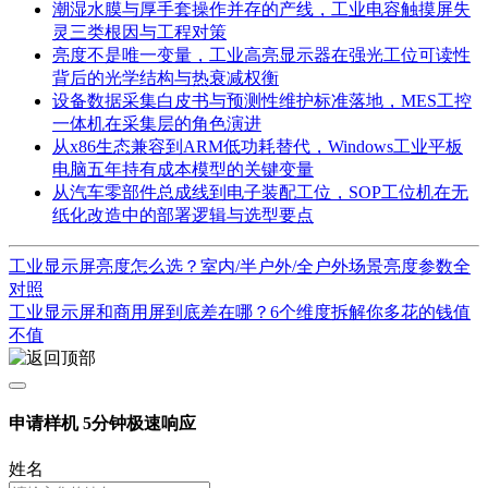
潮湿水膜与厚手套操作并存的产线，工业电容触摸屏失
灵三类根因与工程对策
亮度不是唯一变量，工业高亮显示器在强光工位可读性
背后的光学结构与热衰减权衡
设备数据采集白皮书与预测性维护标准落地，MES工控
一体机在采集层的角色演进
从x86生态兼容到ARM低功耗替代，Windows工业平板
电脑五年持有成本模型的关键变量
从汽车零部件总成线到电子装配工位，SOP工位机在无
纸化改造中的部署逻辑与选型要点
工业显示屏亮度怎么选？室内/半户外/全户外场景亮度参数全
对照
工业显示屏和商用屏到底差在哪？6个维度拆解你多花的钱值
不值
申请样机
5分钟极速响应
姓名