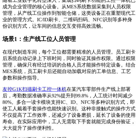
随着工业数字化转型深入，集成扫码刷卡功能的工控一体机已
成为企业管理的核心设备。从MES系统数据采集到人员权限
管理，从产线工位操作到智能仓储，这类设备正在重塑现代工
业的管理方式。IC/ID刷卡、二维码扫码、NFC识别等多种身
份识别方式，让车间的信息交互变得高效流畅。
场景1：生产线工位人员管理
在现代制造车间，每个工位都需要精准的人员管理。员工刷卡
后系统自动记录上下班时间，同时验证其操作权限。通过权限
管理，确保只有经过培训的合格人员才能操作特定设备。结合
MES系统，员工刷卡后还能自动加载对应的工单信息、工艺
参数和操作指导。
友控G1K扫描刷卡工控一体机
在某汽车零部件生产线上部署
后，考勤数据准确率从92%提升到99.8%，人工统计时间减少
80%。多合一读卡模块支持IC、ID、NFC等多种识别方式，即
使工人戴着手套操作也能快速识别。这种非接触式的操作方式
不仅提高了工作效率，还减少了设备磨损，延长了设备的使用
寿命。在实际应用中，工人无需取下手套就能完成身份验证，
大大提升了操作便利性。