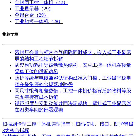
全封闭工控一体机
（42）
工业显示器
（29）
全铝合金
（29）
工业触摸一体机
（28）
推荐文章
密封压合量与柜内空气间隙同时成立，嵌入式工业显示
屏的结构工程细节拆解
从架构功耗推导被动散热结构，安卓工控一体机在轻量
采集工位的适配边界
防护等级与电磁兼容认证构成准入门槛，工业级平板电
脑在采集层的合规落地路径
同尺寸报价相差数倍，工控一体机价格背后的物料等级
与五年持有成本拆解
视距照度与安装动线共同决定规格，壁挂式工业显示器
在四类车间的部署逻辑
扫描刷卡型工控一体机选型指南：扫码模块、接口、防护等级
3大核心指标