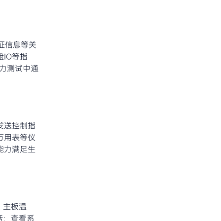
证信息等关
IO等指
压力测试中通
发送控制指
万用表等仪
能力满足生
、主板温
括：查看系