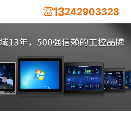
8
2
3
3
1
3
2
4
2
9
0