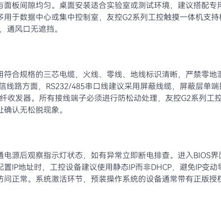
与面板间隙均匀。桌面安装适合实验室或测试环境，建议搭配专
用于数据中心或集中控制室，友控G2系列工控触摸一体机支持
置，通风口无遮挡。
用符合规格的三芯电缆，火线、零线、地线标识清晰，严禁零地
线路方面，RS232/485串口线建议采用屏蔽线缆，屏蔽层单
用光纤收发器。所有接线端子必须进行防松动处理，友控G2系列工
扯确认无松脱现象。
电源后观察指示灯状态，如有异常立即断电排查。进入BIOS界
IP地址时，工控设备建议使用静态IP而非DHCP，避免IP变动
网访问正常。系统激活环节，预装操作系统的设备通常带有正版授