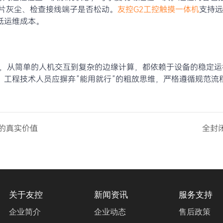
热片灰尘、检查接线端子是否松动。
友控G2工控触摸一体机
支持远
低运维成本。
能，从简单的人机交互到复杂的边缘计算，都依赖于设备的稳定
。工程技术人员应摒弃”能用就行”的粗放思维，严格遵循规范流
。
的真实价值
全封
关于友控
新闻资讯
服务支持
企业简介
企业动态
售后政策