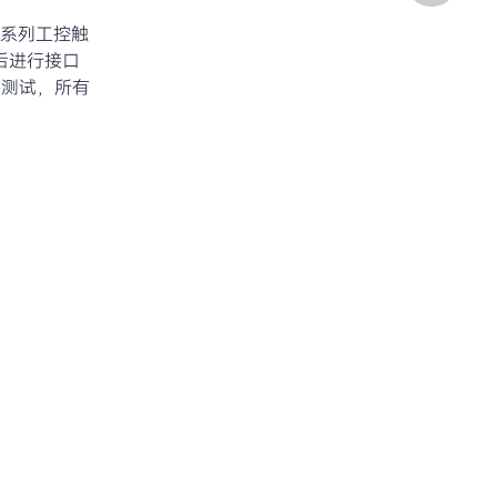
2系列工控触
后进行接口
平测试，所有