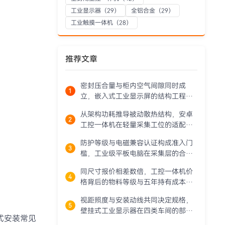
工业显示器
（29）
全铝合金
（29）
工业触摸一体机
（28）
推荐文章
密封压合量与柜内空气间隙同时成
立，嵌入式工业显示屏的结构工程细
节拆解
从架构功耗推导被动散热结构，安卓
工控一体机在轻量采集工位的适配边
界
防护等级与电磁兼容认证构成准入门
槛，工业级平板电脑在采集层的合规
落地路径
同尺寸报价相差数倍，工控一体机价
格背后的物料等级与五年持有成本拆
解
视距照度与安装动线共同决定规格，
壁挂式工业显示器在四类车间的部署
式安装常见
逻辑