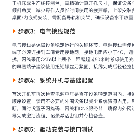
于机床或生产线控制台，需精确计算开孔尺寸，保证设备
倾斜角度，减少操作人员长时间使用的疲劳感。上架安装多
桌面/内嵌式安装，需配备导轨和支架，确保设备水平放
步骤3：电气接线规范
电气接线是保障设备稳定运行的关键环节。电源接线需使
端子必须连接到车间专用接地网，接地电阻应小于4Ω。通信
扰。网线采用CAT6以上规格，距离超过50米时考虑使
的凤凰端子建议使用扭矩螺丝刀紧固，接线完成后轻轻拉
步骤4：系统开机与基础配置
首次开机前再次检查电源电压是否在设备额定范围内。接通
顺序设置，禁用不必要的外围设备以减少系统资源占用。配置
断。同时设置子网掩码、网关和DNS服务器，确保内外
导完成激活流程，记录激活密钥并存档备查。
步骤5：驱动安装与接口测试