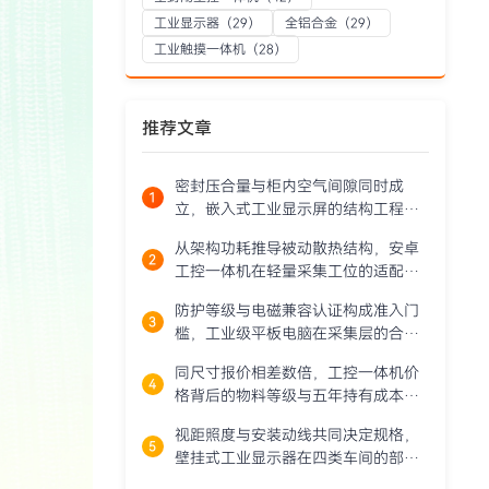
工业显示器
（29）
全铝合金
（29）
工业触摸一体机
（28）
推荐文章
密封压合量与柜内空气间隙同时成
立，嵌入式工业显示屏的结构工程细
节拆解
从架构功耗推导被动散热结构，安卓
工控一体机在轻量采集工位的适配边
界
防护等级与电磁兼容认证构成准入门
槛，工业级平板电脑在采集层的合规
落地路径
同尺寸报价相差数倍，工控一体机价
格背后的物料等级与五年持有成本拆
解
视距照度与安装动线共同决定规格，
壁挂式工业显示器在四类车间的部署
逻辑