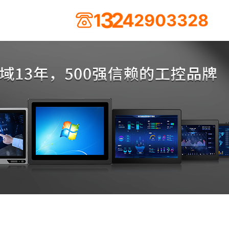
9
0
2
3
4
3
1
3
2
2
8