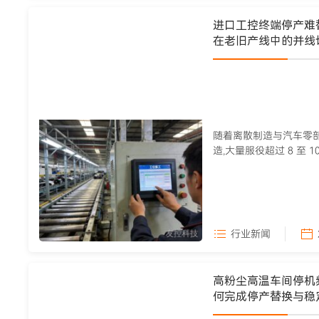
进口工控终端停产难
在老旧产线中的并线
随着离散制造与汽车零
造,大量服役超过 8 至
役期,部分进...
行业新闻
高粉尘高温车间停机
何完成停产替换与稳