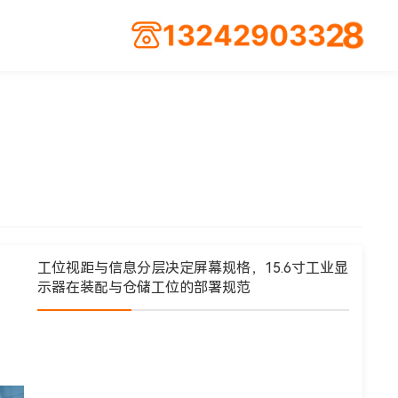
4
2
2
3
9
1
0
3
3
2
8
工位视距与信息分层决定屏幕规格，15.6寸工业显
示器在装配与仓储工位的部署规范