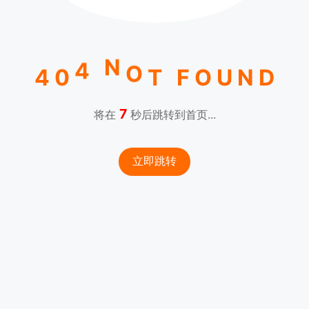
N
O
4
T
4
0
F
O
U
N
D
7
将在
秒后跳转到首页...
立即跳转