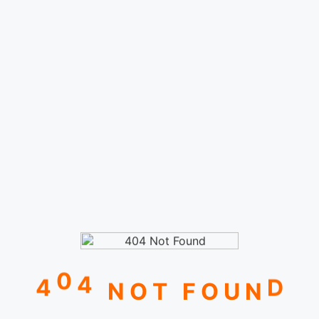
0
4
4
D
N
O
T
F
O
U
N