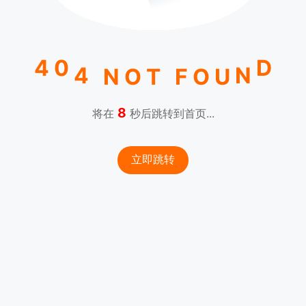
0
4
D
4
N
N
O
T
F
O
U
8
将在
秒后跳转到首页...
立即跳转