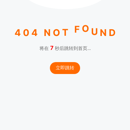
O
U
F
N
4
0
4
N
O
T
D
7
将在
秒后跳转到首页...
立即跳转