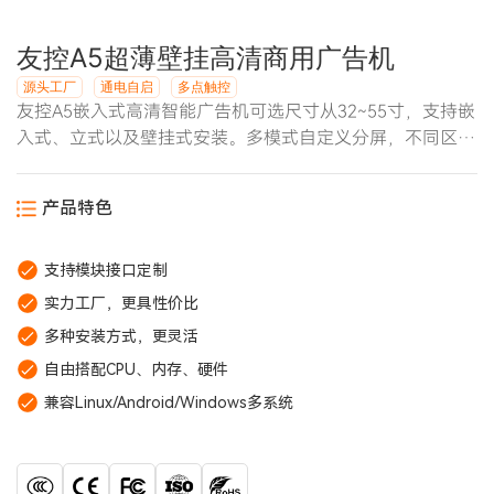
友控A5超薄壁挂高清商用广告机
源头工厂
通电自启
多点触控
友控A5嵌入式高清智能广告机可选尺寸从32~55寸，支持嵌
入式、立式以及壁挂式安装。多模式自定义分屏，不同区域
播放不同内容，支持图片、视频、音乐等媒体。拥有云端发
布系统，用户可以通过手机、电脑、网页管理和发布媒体到
产品特色
广告机。
支持模块接口定制
实力工厂，更具性价比
多种安装方式，更灵活
自由搭配CPU、内存、硬件
兼容Linux/Android/Windows多系统