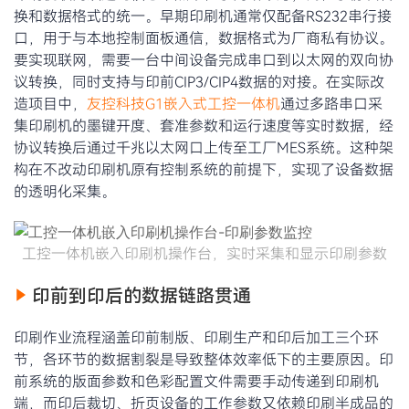
换和数据格式的统一。早期印刷机通常仅配备RS232串行接
口，用于与本地控制面板通信，数据格式为厂商私有协议。
要实现联网，需要一台中间设备完成串口到以太网的双向协
议转换，同时支持与印前CIP3/CIP4数据的对接。在实际改
造项目中，
友控科技G1嵌入式工控一体机
通过多路串口采
集印刷机的墨键开度、套准参数和运行速度等实时数据，经
协议转换后通过千兆以太网口上传至工厂MES系统。这种架
构在不改动印刷机原有控制系统的前提下，实现了设备数据
的透明化采集。
工控一体机嵌入印刷机操作台，实时采集和显示印刷参数
印前到印后的数据链路贯通
印刷作业流程涵盖印前制版、印刷生产和印后加工三个环
节，各环节的数据割裂是导致整体效率低下的主要原因。印
前系统的版面参数和色彩配置文件需要手动传递到印刷机
端，而印后裁切、折页设备的工作参数又依赖印刷半成品的