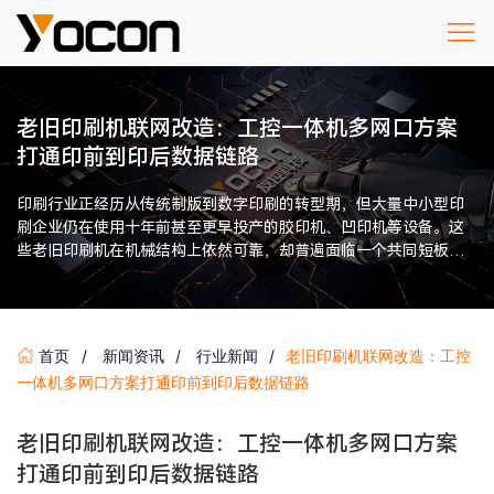
老旧印刷机联网改造：工控一体机多网口方案
打通印前到印后数据链路
印刷行业正经历从传统制版到数字印刷的转型期，但大量中小型印
刷企业仍在使用十年前甚至更早投产的胶印机、凹印机等设备。这
些老旧印刷机在机械结构上依然可靠，却普遍面临一个共同短板：
缺乏标准以太网接口，无法与 […]
首页
新闻资讯
行业新闻
老旧印刷机联网改造：工控
一体机多网口方案打通印前到印后数据链路
老旧印刷机联网改造：工控一体机多网口方案
打通印前到印后数据链路