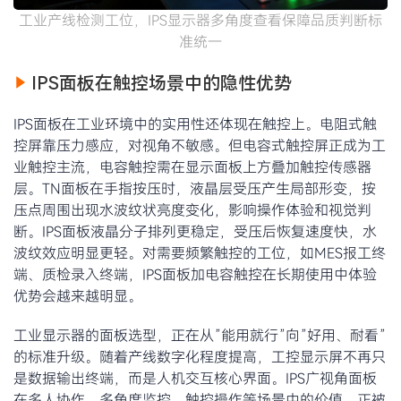
工业产线检测工位，IPS显示器多角度查看保障品质判断标
准统一
IPS面板在触控场景中的隐性优势
IPS面板在工业环境中的实用性还体现在触控上。电阻式触
控屏靠压力感应，对视角不敏感。但电容式触控屏正成为工
业触控主流，电容触控需在显示面板上方叠加触控传感器
层。TN面板在手指按压时，液晶层受压产生局部形变，按
压点周围出现水波纹状亮度变化，影响操作体验和视觉判
断。IPS面板液晶分子排列更稳定，受压后恢复速度快，水
波纹效应明显更轻。对需要频繁触控的工位，如MES报工终
端、质检录入终端，IPS面板加电容触控在长期使用中体验
优势会越来越明显。
工业显示器的面板选型，正在从”能用就行”向”好用、耐看”
的标准升级。随着产线数字化程度提高，工控显示屏不再只
是数据输出终端，而是人机交互核心界面。IPS广视角面板
在多人协作、多角度监控、触控操作等场景中的价值，正被