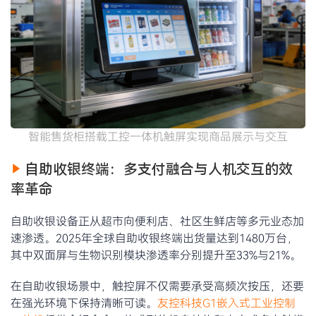
智能售货柜搭载工控一体机触屏实现商品展示与交互
自助收银终端：多支付融合与人机交互的效
率革命
自助收银设备正从超市向便利店、社区生鲜店等多元业态加
速渗透。2025年全球自助收银终端出货量达到1480万台，
其中双面屏与生物识别模块渗透率分别提升至33%与21%。
在自助收银场景中，触控屏不仅需要承受高频次按压，还要
在强光环境下保持清晰可读。
友控科技G1嵌入式工业控制