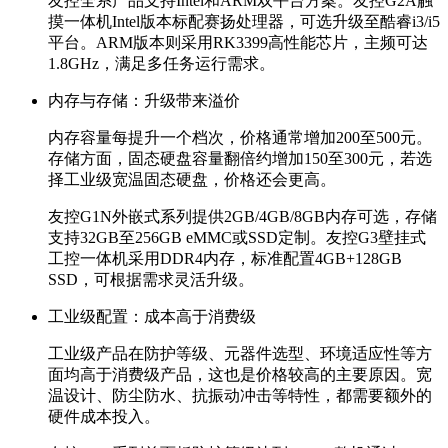
友控全系产品支持Intel和ARM双平台方案。友控G2A触
摸一体机Intel版本标配赛扬处理器，可选升级至酷睿i3/i5
平台。ARM版本则采用RK3399高性能芯片，主频可达
1.8GHz，满足多任务运行需求。
内存与存储：升级带来溢价
内存容量每提升一个档次，价格通常增加200至500元。
存储方面，固态硬盘容量翻倍约增加150至300元，若选
择工业级宽温固态硬盘，价格还会更高。
友控G1N外嵌式系列提供2GB/4GB/8GB内存可选，存储
支持32GB至256GB eMMC或SSD定制。友控G3壁挂式
工控一体机采用DDR4内存，标准配置4GB+128GB
SSD，可根据需求灵活升级。
工业级配置：成本高于消费级
工业级产品在防护等级、元器件选型、环境适应性等方
面均高于消费级产品，这也是价格较高的主要原因。宽
温设计、防尘防水、抗振动冲击等特性，都需要额外的
硬件成本投入。