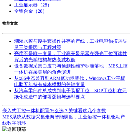
工业显示器
（28）
全铝合金
（28）
推荐文章
潮湿水膜与厚手套操作并存的产线，工业电容触摸屏失
灵三类根因与工程对策
亮度不是唯一变量，工业高亮显示器在强光工位可读性
背后的光学结构与热衰减权衡
设备数据采集白皮书与预测性维护标准落地，MES工控
一体机在采集层的角色演进
从x86生态兼容到ARM低功耗替代，Windows工业平板
电脑五年持有成本模型的关键变量
从汽车零部件总成线到电子装配工位，SOP工位机在无
纸化改造中的部署逻辑与选型要点
嵌入式工控一体机配置怎么选？关键看这几个参数
MES系统从数据采集走向智能调度，工业触控一体机驱动产
线数字闭环