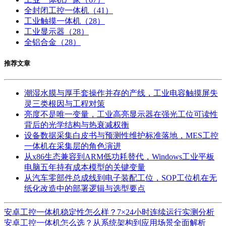
全封闭工控一体机
（41）
工业触摸一体机
（28）
工业显示器
（28）
全铝合金
（28）
推荐文章
潮湿水膜与厚手套操作并存的产线，工业电容触摸屏失
灵三类根因与工程对策
亮度不是唯一变量，工业高亮显示器在强光工位可读性
背后的光学结构与热衰减权衡
设备数据采集白皮书与预测性维护标准落地，MES工控
一体机在采集层的角色演进
从x86生态兼容到ARM低功耗替代，Windows工业平板
电脑五年持有成本模型的关键变量
从汽车零部件总成线到电子装配工位，SOP工位机在无
纸化改造中的部署逻辑与选型要点
安卓工控一体机稳定性怎么样？7×24小时连续运行实测分析
安卓工控一体机怎么选？从系统架构到应用场景全面解析