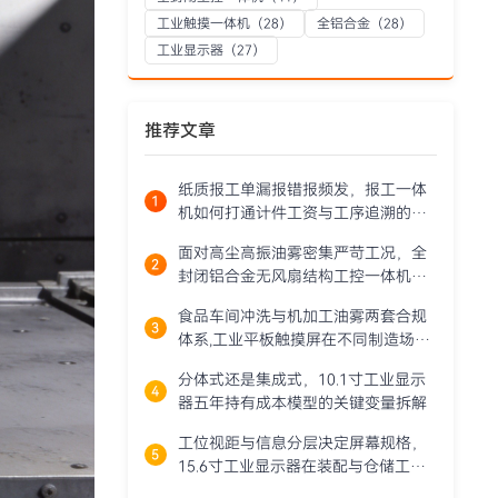
工业触摸一体机
（28）
全铝合金
（28）
工业显示器
（27）
推荐文章
纸质报工单漏报错报频发，报工一体
机如何打通计件工资与工序追溯的数
据链路
面对高尘高振油雾密集严苛工况，全
封闭铝合金无风扇结构工控一体机如
何保障连续运行
食品车间冲洗与机加工油雾两套合规
体系,工业平板触摸屏在不同制造场景
中的防护标准适配
分体式还是集成式，10.1寸工业显示
器五年持有成本模型的关键变量拆解
工位视距与信息分层决定屏幕规格，
15.6寸工业显示器在装配与仓储工位
的部署规范