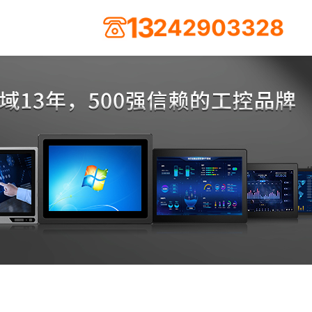
3
1
2
4
2
9
0
3
3
2
8