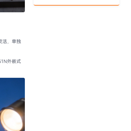
灵活，单独
1N外嵌式