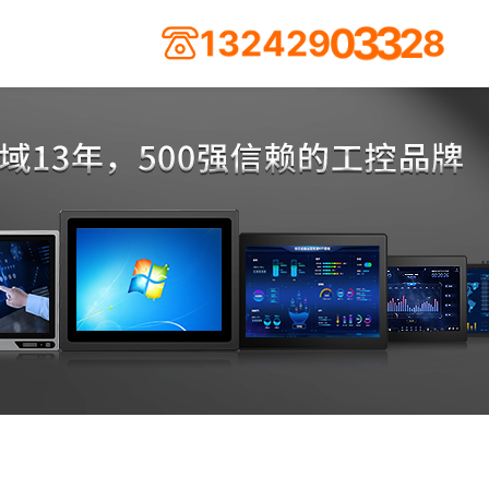
3
1
2
4
2
9
0
3
3
2
8