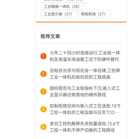
工业触摸一体机
（28）
工业显示器
（27）
智能制造
（27）
推荐文章
七年二十四小时连续运行,工业级一体
机在高温车间油雾工况下的硬件替代
全贴合光学与铝合金一体压铸,工控屏
工业一体机抗振抗扰的工程底座
国标规范与工业级指标下沉,嵌入式工
业显示器合规落地的硬件路径
控制柜狭空间与嵌入式工位选型,10寸
工控一体机的工程实践与五年TCO拆
解
老旧工控机触屏失灵批量退役,15.6寸
工控一体机不停产切换的工程路径