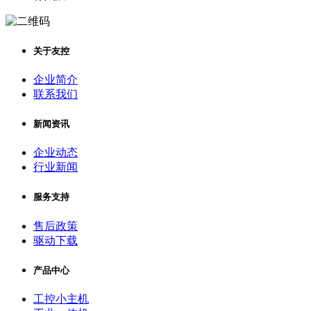
关于友控
企业简介
联系我们
新闻资讯
企业动态
行业新闻
服务支持
售后政策
驱动下载
产品中心
工控小主机