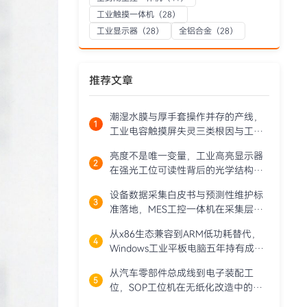
工业触摸一体机
（28）
工业显示器
（28）
全铝合金
（28）
推荐文章
潮湿水膜与厚手套操作并存的产线，
工业电容触摸屏失灵三类根因与工程
对策
亮度不是唯一变量，工业高亮显示器
在强光工位可读性背后的光学结构与
热衰减权衡
设备数据采集白皮书与预测性维护标
准落地，MES工控一体机在采集层的
角色演进
从x86生态兼容到ARM低功耗替代，
Windows工业平板电脑五年持有成本
模型的关键变量
从汽车零部件总成线到电子装配工
位，SOP工位机在无纸化改造中的部
署逻辑与选型要点