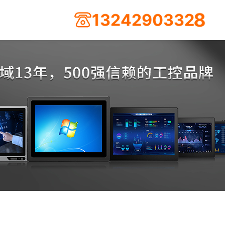
4
2
2
9
3
0
1
3
3
2
8