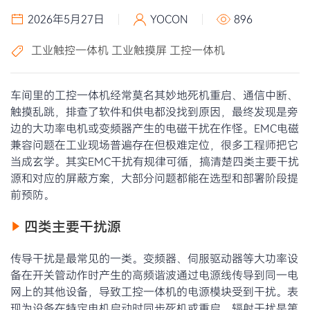
2026年5月27日
YOCON
896
工业触控一体机
工业触摸屏
工控一体机
车间里的工控一体机经常莫名其妙地死机重启、通信中断、
触摸乱跳，排查了软件和供电都没找到原因，最终发现是旁
边的大功率电机或变频器产生的电磁干扰在作怪。EMC电磁
兼容问题在工业现场普遍存在但极难定位，很多工程师把它
当成玄学。其实EMC干扰有规律可循，搞清楚四类主要干扰
源和对应的屏蔽方案，大部分问题都能在选型和部署阶段提
前预防。
四类主要干扰源
传导干扰是最常见的一类。变频器、伺服驱动器等大功率设
备在开关管动作时产生的高频谐波通过电源线传导到同一电
网上的其他设备，导致工控一体机的电源模块受到干扰。表
现为设备在特定电机启动时同步死机或重启。辐射干扰是第