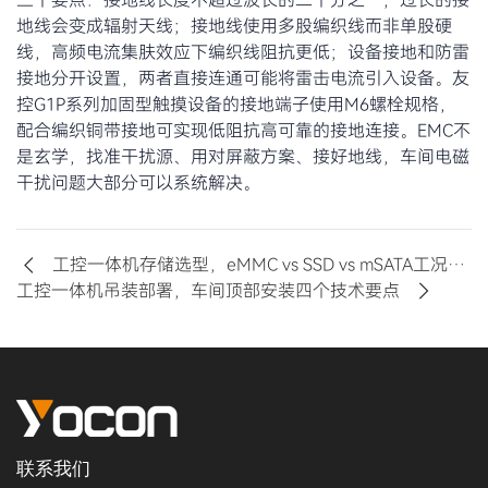
三个要点：接地线长度不超过波长的二十分之一，过长的接
地线会变成辐射天线；接地线使用多股编织线而非单股硬
线，高频电流集肤效应下编织线阻抗更低；设备接地和防雷
接地分开设置，两者直接连通可能将雷击电流引入设备。友
控G1P系列加固型触摸设备的接地端子使用M6螺栓规格，
配合编织铜带接地可实现低阻抗高可靠的接地连接。EMC不
是玄学，找准干扰源、用对屏蔽方案、接好地线，车间电磁
干扰问题大部分可以系统解决。
工控一体机存储选型，eMMC vs SSD vs mSATA工况对比
工控一体机吊装部署，车间顶部安装四个技术要点
联系我们