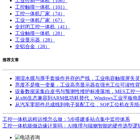
工业控制一体机
（106）
工控触摸一体机
（101）
工控一体机厂家
（74）
工业一体机厂家
（67）
全封闭工控一体机
（41）
工业触摸一体机
（28）
工业显示器
（28）
全铝合金
（28）
推荐文章
潮湿水膜与厚手套操作并存的产线，工业电容触摸屏失灵
亮度不是唯一变量，工业高亮显示器在强光工位可读性背
设备数据采集白皮书与预测性维护标准落地，MES工控
从x86生态兼容到ARM低功耗替代，Windows工业平
从汽车零部件总成线到电子装配工位，SOP工位机在无
工控一体机远程运维怎么做：5步搭建多站点集中监控体系
工控一体机能做边缘计算吗：AI推理与端侧智能的硬件选型逻