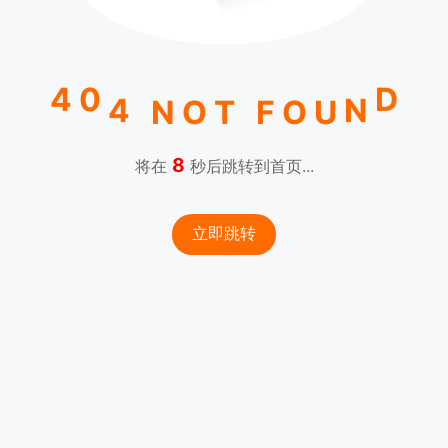
0
4
D
4
N
N
O
T
F
O
U
8
将在
秒后跳转到首页...
立即跳转